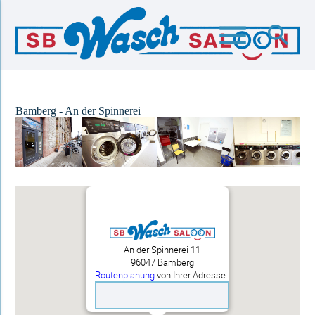
menu
search
Suchbegriffe
SUCHEN
Bamberg - An der Spinnerei
An der Spinnerei 11
96047 Bamberg
Routenplanung
von Ihrer Adresse: