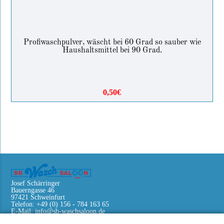
Profiwaschpulver, wäscht bei 60 Grad so sauber wie
Haushaltsmittel bei 90 Grad.
0,50€
Josef Schärringer
Bauerngasse 46
97421 Schweinfurt
Telefon: +49 (0) 156 - 784 163 65
E-Mail:
info@sb-waschsaloon.de
Die letzten News